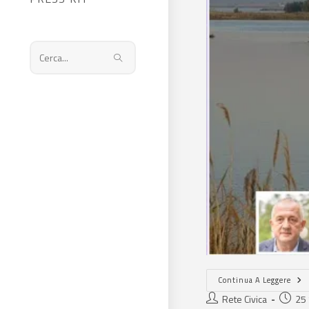
Cerca
nel
sito
web
Continua A Leggere
Rete Civica
25