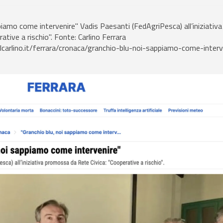
piamo come intervenire" Vadis Paesanti (FedAgriPesca) all’iniziati
ative a rischio". Fonte: Carlino Ferrara
lcarlino.it/ferrara/cronaca/granchio-blu-noi-sappiamo-come-interv