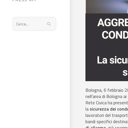
Cerca
nel
sito
web
Bologna, 6 febbraio 20
nell’area di Bologna ai
Rete Civica ha present
la
sicurezza dei cond
lavoratori del traspor
bandi specifici destin
di allarme
, già speri