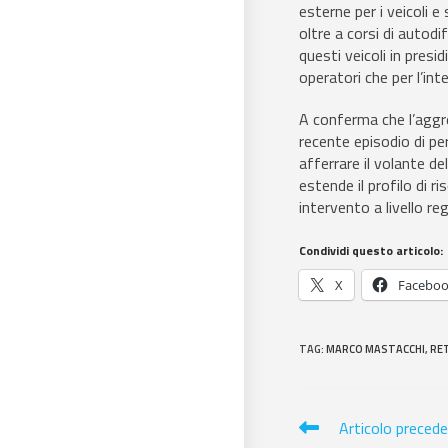
esterne per i veicoli 
oltre a corsi di autodi
questi veicoli in presid
operatori che per l’inte
A conferma che l’aggre
recente episodio di pe
afferrare il volante 
estende il profilo di ri
intervento a livello r
Condividi questo articolo:
X
Facebo
TAG
:
MARCO MASTACCHI
,
RET
Articolo preced