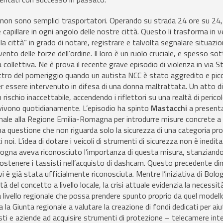
 non sono semplici trasportatori. Operando su strada 24 ore su 24, 
capillare in ogni angolo delle nostre città. Questo li trasforma in v
lla città” in grado di notare, registrare e talvolta segnalare situazion
vento delle forze dell’ordine. Il loro è un ruolo cruciale, e spesso so
 collettiva. Ne è prova il recente grave episodio di violenza in via S
ttro del pomeriggio quando un autista NCC è stato aggredito e pic
r essere intervenuto in difesa di una donna maltrattata. Un atto d
rischio inaccettabile, accendendo i riflettori su una realtà di perico
 vivono quotidianamente. L’episodio ha spinto
Mastacchi
a present
male alla Regione Emilia-Romagna per introdurre misure concrete a
 Una questione che non riguarda solo la sicurezza di una categoria pr
 noi. L’idea di dotare i veicoli di strumenti di sicurezza non è inedita
logna aveva riconosciuto l’importanza di questa misura, stanziand
ostenere i tassisti nell’acquisto di dashcam. Questo precedente d
sitivi è già stata ufficialmente riconosciuta. Mentre l’iniziativa di Bo
tà del concetto a livello locale, la crisi attuale evidenzia la necessit
 livello regionale che possa prendere spunto proprio da quel modell
a la Giunta regionale a valutare la creazione di fondi dedicati per ai
i e aziende ad acquisire strumenti di protezione – telecamere int