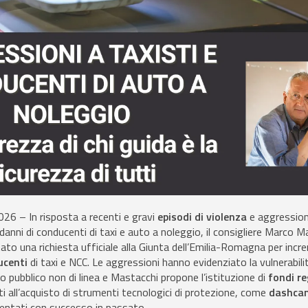
26 – In risposta a recenti e gravi
episodi di violenza
e aggression
 danni di conducenti di taxi e auto a noleggio, il consigliere Marco M
ato una richiesta ufficiale alla Giunta dell’Emilia-Romagna per inc
ucenti
di taxi e NCC. Le aggressioni hanno evidenziato la vulnerabili
to pubblico non di linea e Mastacchi propone l’istituzione di
fondi re
ati all’acquisto di strumenti tecnologici di protezione, come
dashcam
mentati con successo in passato.