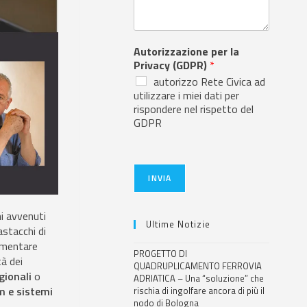
Autorizzazione per la
Privacy (GDPR)
*
autorizzo Rete Civica ad
utilizzare i miei dati per
rispondere nel rispetto del
GDPR
INVIA
i avvenuti
Ultime Notizie
astacchi di
rementare
PROGETTO DI
tà dei
QUADRUPLICAMENTO FERROVIA
gionali
o
ADRIATICA – Una “soluzione” che
 e sistemi
rischia di ingolfare ancora di più il
nodo di Bologna