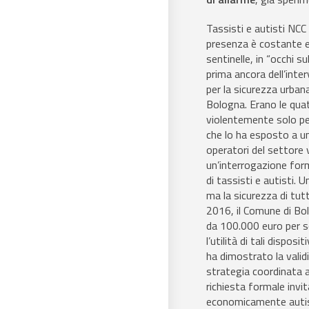
Tassisti e autisti NCC
presenza è costante e 
sentinelle, in “occhi su
prima ancora dell’inter
per la sicurezza urbana
Bologna. Erano le qua
violentemente solo pe
che lo ha esposto a un 
operatori del settore
un’interrogazione for
di tassisti e autisti.
ma la sicurezza di tutti
2016, il Comune di Bo
da 100.000 euro per s
l’utilità di tali dispo
ha dimostrato la validi
strategia coordinata a
richiesta formale invit
economicamente autist