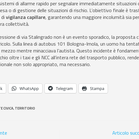
e sistemi di allarme rapido per segnalare immediatamente situazioni d
fesa o di gestione delle situazioni di rischio. L’obiettivo finale è tr
i di
vigilanza capillare
, garantendo una maggiore incolumità sia per 
ra collettività.
ssione di via Stalingrado non è un evento sporadico, la proposta ci
ricolo. Sulla linea di autobus 101 Bologna-Imola, un uomo ha tenta
del mezzo mentre minacciava l’autista. Questo incidente è fondamen
schio oltre i taxi e gli NCC all’intera rete del trasporto pubblico, ren
egionale non solo appropriato, ma necessario.
ok
WhatsApp
Telegram
Stampa
E CIVICA
,
TERRITORIO
ente
Articolo suc