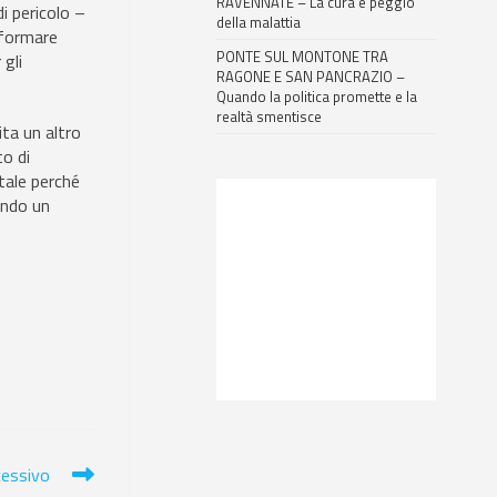
RAVENNATE – La cura è peggio
i pericolo –
della malattia
asformare
PONTE SUL MONTONE TRA
gli
RAGONE E SAN PANCRAZIO –
Quando la politica promette e la
realtà smentisce
ta un altro
to di
tale perché
dendo un
cessivo