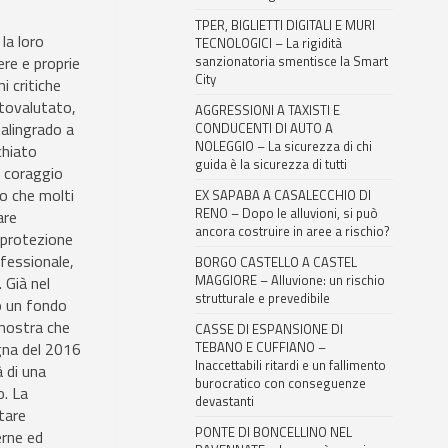
TPER, BIGLIETTI DIGITALI E MURI
la loro
TECNOLOGICI – La rigidità
ere e proprie
sanzionatoria smentisce la Smart
City
i critiche
ttovalutato,
AGGRESSIONI A TAXISTI E
talingrado a
CONDUCENTI DI AUTO A
NOLEGGIO – La sicurezza di chi
chiato
guida è la sicurezza di tutti
i coraggio
lo che molti
EX SAPABA A CASALECCHIO DI
RENO – Dopo le alluvioni, si può
are
ancora costruire in aree a rischio?
 protezione
ofessionale,
BORGO CASTELLO A CASTEL
MAGGIORE – Alluvione: un rischio
. Già nel
strutturale e prevedibile
o un fondo
imostra che
CASSE DI ESPANSIONE DI
logna del 2016
TEBANO E CUFFIANO –
Inaccettabili ritardi e un fallimento
à di una
burocratico con conseguenze
o. La
devastanti
utare
PONTE DI BONCELLINO NEL
erne ed