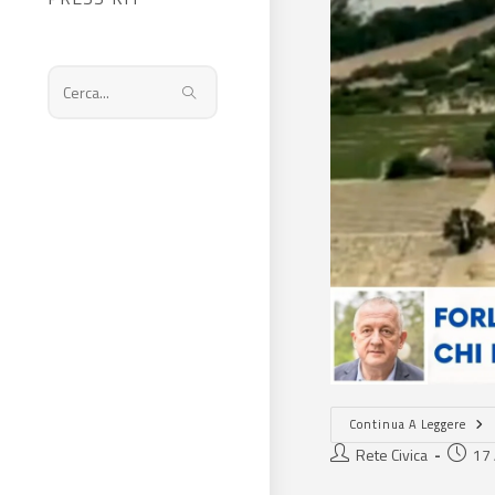
Cerca
nel
sito
web
Continua A Leggere
Rete Civica
17 