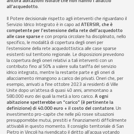
ancora abitazioni isolate che non hanno l’allaccio
all’acquedotto
.
Il Potere decisionale rispetto agli interventi che riguardano il
Servizio Idrico Integrato è in capo ad
ATERSIR, che è
competente per l’estensione della rete dell’acquedotto
alle case sparse
e con propria circolare ha disciplinato, nello
specifico, le modalità di copertura degli oneri per
l’estensione della rete acquedottistica alle case sparse
esistenti sul territorio regionale. Le disposizioni prevedono
la copertura degli oneri relativi a tali interventi con un
contributo fino al 50% a valere sulla tariffa del servizio
idrico integrato, mentre la restante parte e gli oneri di
allacciamento rimangono a carico dei privati. Oneri che, per
esempio, arrivati a fine ottobre 2023 ai residenti di Ville
Unite dopo un’attesa di quasi 40 anni, ammontano a
580.000 euro dei quali la metà a loro carico.
A ogni
abitazione spetterebbe un “carico” (è pertinente la
definizione) di 40.000 euro + il costo del contatore
. Un
investimento pro-capite che nelle più rosee situazioni
presupporrebbe mutui, prestiti e finanziamenti difficilmente
attivabili in questo momento. Il consiglio territoriale di San
Pietro in Vincoli ha rivendicato il diritto all’acqua votando