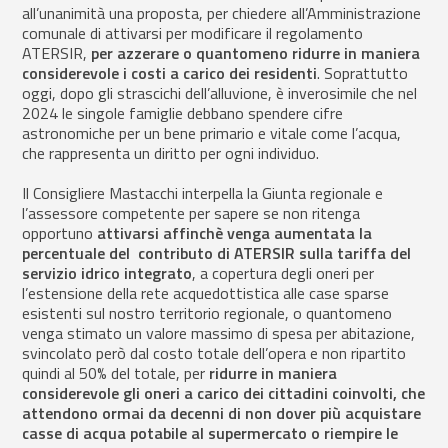
all’unanimità una proposta, per chiedere all’Amministrazione
comunale di attivarsi per modificare il regolamento
ATERSIR,
per azzerare o quantomeno ridurre in maniera
considerevole i costi a carico dei residenti
. Soprattutto
oggi, dopo gli strascichi dell’alluvione, è inverosimile che nel
2024 le singole famiglie debbano spendere cifre
astronomiche per un bene primario e vitale come l’acqua,
che rappresenta un diritto per ogni individuo.
Il Consigliere Mastacchi interpella la Giunta regionale e
l’assessore competente per sapere se non ritenga
opportuno
attivarsi affinchè venga aumentata la
percentuale del contributo di ATERSIR sulla tariffa del
servizio idrico integrato
, a copertura degli oneri per
l’estensione della rete acquedottistica alle case sparse
esistenti sul nostro territorio regionale, o quantomeno
venga stimato un valore massimo di spesa per abitazione,
svincolato però dal costo totale dell’opera e non ripartito
quindi al 50% del totale, per
ridurre in maniera
considerevole gli oneri a carico dei cittadini coinvolti, che
attendono ormai da decenni di non dover più acquistare
casse di acqua potabile al supermercato o riempire le