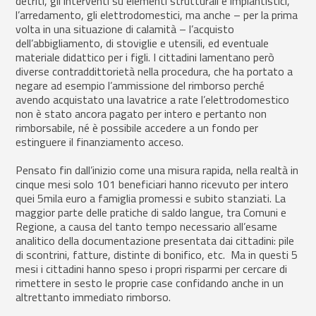
detriti, gli interventi su elementi strutturali e impiantistici,
l’arredamento, gli elettrodomestici, ma anche – per la prima
volta in una situazione di calamità – l’acquisto
dell’abbigliamento, di stoviglie e utensili, ed eventuale
materiale didattico per i figli. I cittadini lamentano però
diverse contraddittorietà nella procedura, che ha portato a
negare ad esempio l’ammissione del rimborso perché
avendo acquistato una lavatrice a rate l’elettrodomestico
non è stato ancora pagato per intero e pertanto non
rimborsabile, né è possibile accedere a un fondo per
estinguere il finanziamento acceso.
Pensato fin dall’inizio come una misura rapida, nella realtà in
cinque mesi solo 101 beneficiari hanno ricevuto per intero
quei 5mila euro a famiglia promessi e subito stanziati. La
maggior parte delle pratiche di saldo langue, tra Comuni e
Regione, a causa del tanto tempo necessario all’esame
analitico della documentazione presentata dai cittadini: pile
di scontrini, fatture, distinte di bonifico, etc. Ma in questi 5
mesi i cittadini hanno speso i propri risparmi per cercare di
rimettere in sesto le proprie case confidando anche in un
altrettanto immediato rimborso.