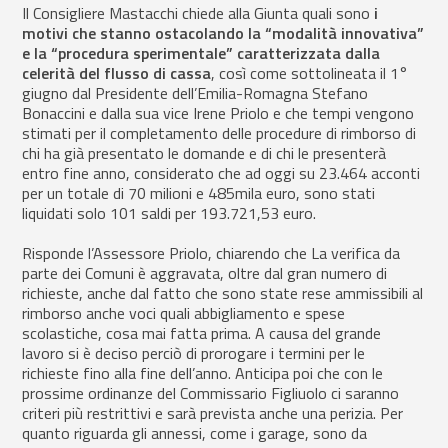
Il Consigliere Mastacchi chiede alla Giunta quali sono
i
motivi che stanno ostacolando la “modalità innovativa”
e la “procedura sperimentale” caratterizzata dalla
celerità del flusso di cassa
, così come sottolineata il 1°
giugno dal Presidente dell’Emilia-Romagna Stefano
Bonaccini e dalla sua vice Irene Priolo e che tempi vengono
stimati per il completamento delle procedure di rimborso di
chi ha già presentato le domande e di chi le presenterà
entro fine anno, considerato che ad oggi su 23.464 acconti
per un totale di 70 milioni e 485mila euro, sono stati
liquidati solo 101 saldi per 193.721,53 euro.
Risponde l’Assessore Priolo, chiarendo che La verifica da
parte dei Comuni è aggravata, oltre dal gran numero di
richieste, anche dal fatto che sono state rese ammissibili al
rimborso anche voci quali abbigliamento e spese
scolastiche, cosa mai fatta prima. A causa del grande
lavoro si è deciso perciò di prorogare i termini per le
richieste fino alla fine dell’anno. Anticipa poi che con le
prossime ordinanze del Commissario Figliuolo ci saranno
criteri più restrittivi e sarà prevista anche una perizia. Per
quanto riguarda gli annessi, come i garage, sono da