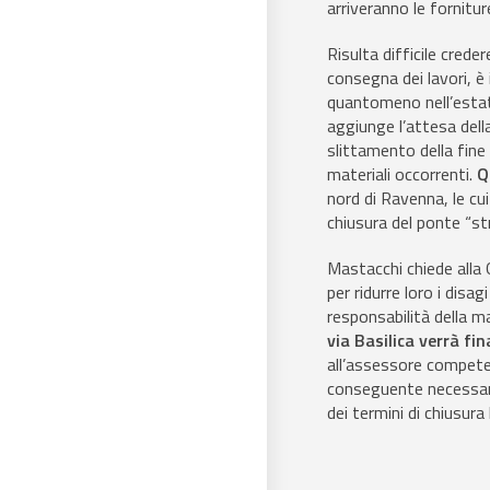
arriveranno le fornitur
Risulta difficile crede
consegna dei lavori, 
quantomeno nell’estate 
aggiunge l’attesa della
slittamento della fine 
materiali occorrenti.
Q
nord di Ravenna, le cu
chiusura del ponte “st
Mastacchi chiede alla 
per ridurre loro i disa
responsabilità della m
via Basilica verrà f
all’assessore competen
conseguente necessari
dei termini di chiusura 