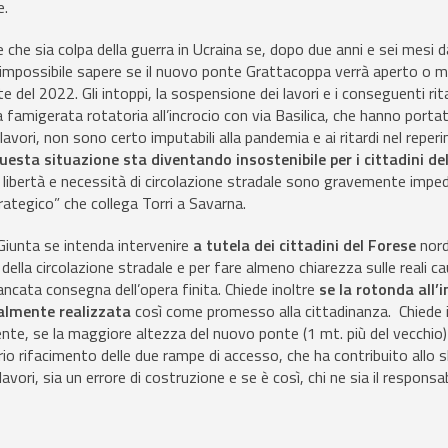
e.
re che sia colpa della guerra in Ucraina se, dopo due anni e sei mesi d
è impossibile sapere se il nuovo ponte Grattacoppa verrà aperto o 
del 2022. Gli intoppi, la sospensione dei lavori e i conseguenti ritar
 famigerata rotatoria all’incrocio con via Basilica, che hanno portat
lavori, non sono certo imputabili alla pandemia e ai ritardi nel reper
uesta situazione sta diventando insostenibile per i cittadini de
i libertà e necessità di circolazione stradale sono gravemente imped
rategico” che collega Torri a Savarna.
Giunta se intenda intervenire
a tutela dei cittadini del Forese
nord
gi della circolazione stradale e per fare almeno chiarezza sulle reali c
ancata consegna dell’opera finita. Chiede inoltre
se la rotonda all’
inalmente realizzata
così come promesso alla cittadinanza. Chiede 
te, se la maggiore altezza del nuovo ponte (1 mt. più del vecchio) 
o rifacimento delle due rampe di accesso, che ha contribuito allo 
lavori, sia un errore di costruzione e se è così, chi ne sia il responsab