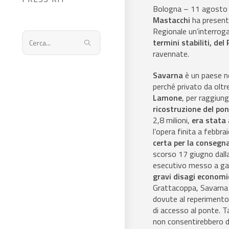
Bologna – 11 agosto 
Mastacchi
ha presenta
Regionale un’interrog
termini stabiliti, d
Cerca
ravennate.
nel
sito
Savarna
è un paese ne
web
perché privato da oltr
Lamone
, per raggiung
ricostruzione del po
2,8 milioni,
era stata 
l’opera finita a febb
certa per la consegn
scorso 17 giugno dalla
esecutivo messo a gara
gravi disagi economic
Grattacoppa, Savarna e
dovute al reperimento 
di accesso al ponte. T
non consentirebbero di