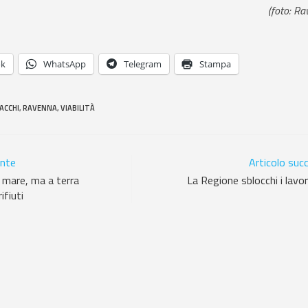
(foto: Ra
ok
WhatsApp
Telegram
Stampa
ACCHI
,
RAVENNA
,
VIABILITÀ
ente
Articolo suc
l mare, ma a terra
La Regione sblocchi i lavor
ifiuti