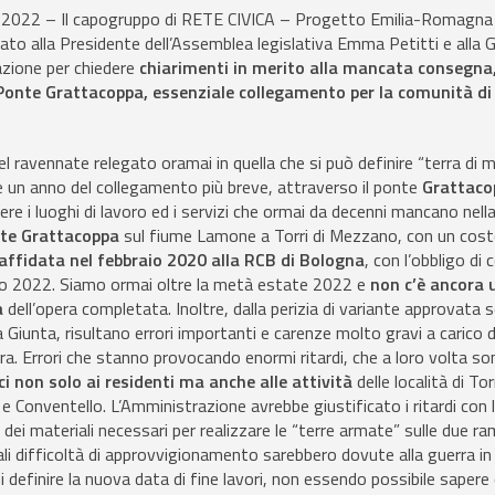
2022 – Il capogruppo di RETE CIVICA – Progetto Emilia-Romagn
to alla Presidente dell’Assemblea legislativa Emma Petitti e alla 
azione per chiedere
chiarimenti in merito alla mancata consegna,
el Ponte Grattacoppa, essenziale collegamento per la comunità d
l ravennate relegato oramai in quella che si può definire “terra di
e un anno del collegamento più breve, attraverso il ponte
Grattaco
ere i luoghi di lavoro ed i servizi che ormai da decenni mancano nella
nte Grattacoppa
sul fiume Lamone a Torri di Mezzano, con un costo
affidata nel febbraio 2020 alla RCB di Bologna
, con l’obbligo di
raio 2022. Siamo ormai oltre la metà estate 2022 e
non c’è ancora 
a
dell’opera completata. Inoltre, dalla perizia di variante approvata s
 Giunta, risultano errori importanti e carenze molto gravi a carico 
. Errori che stanno provocando enormi ritardi, che a loro volta so
i non solo ai residenti ma anche alle attività
delle località di Torr
 Conventello. L’Amministrazione avrebbe giustificato i ritardi con l
dei materiali necessari per realizzare le “terre armate” sulle due ram
ali difficoltà di approvvigionamento sarebbero dovute alla guerra in
 definire la nuova data di fine lavori, non essendo possibile saper