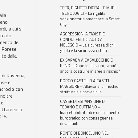
TPER, BIGLIETTI DIGITALI E MURI
TECNOLOGICI – La rigidità
alla
sanzionatoria smentisce la Smart
meno
City
di, a cui si
AGGRESSIONI A TAXISTI E
o allo
CONDUCENTI DI AUTO A
imento dei
NOLEGGIO – La sicurezza di chi
l Forese
guida è la sicurezza di tutti
ite dalla
EX SAPABA A CASALECCHIO DI
RENO – Dopo le alluvioni, si può
ancora costruire in aree a rischio?
 di Ravenna,
BORGO CASTELLO A CASTEL
ause e
MAGGIORE – Alluvione: un rischio
incrocio con
strutturale e prevedibile
inoltre
CASSE DI ESPANSIONE DI
e il
TEBANO E CUFFIANO –
slittamento
Inaccettabili ritardi e un fallimento
ile.
burocratico con conseguenze
devastanti
PONTE DI BONCELLINO NEL