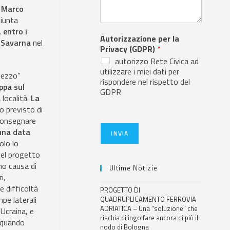
a
Marco
Giunta
 entro i
Autorizzazione per la
i Savarna
nel
Privacy (GDPR)
*
autorizzo Rete Civica ad
utilizzare i miei dati per
 mezzo”
rispondere nel rispetto del
ppa sul
GDPR
 località.
La
 previsto di
 consegnare
una data
INVIA
olo lo
del progetto
no causa di
Ultime Notizie
i,
e difficoltà
PROGETTO DI
pe laterali
QUADRUPLICAMENTO FERROVIA
ADRIATICA – Una “soluzione” che
 Ucraina, e
rischia di ingolfare ancora di più il
e quando
nodo di Bologna