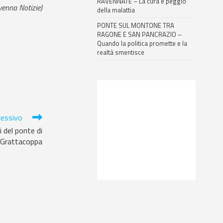
RAVENNATE – La cura è peggio
venna Notizie)
della malattia
PONTE SUL MONTONE TRA
RAGONE E SAN PANCRAZIO –
Quando la politica promette e la
realtà smentisce
cessivo
i del ponte di
Grattacoppa