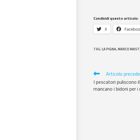
Condividi questo articolo:
X
Facebo
TAG
:
LA PIGNA
,
MARCO MAST
Articolo preced
I pescatori puliscono i
mancano i bidoni per i r