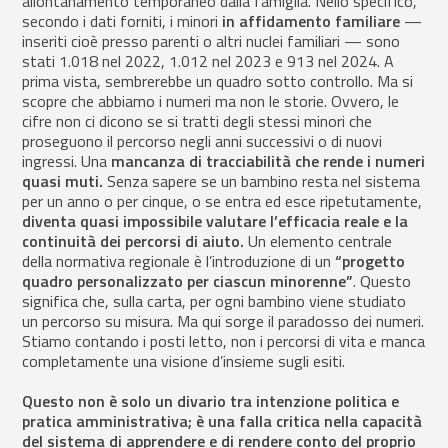
allontanamento temporaneo dalla famiglia. Nello specifico,
secondo i dati forniti, i minori
in affidamento familiare
—
inseriti cioè presso parenti o altri nuclei familiari — sono
stati 1.018 nel 2022, 1.012 nel 2023 e 913 nel 2024. A
prima vista, sembrerebbe un quadro sotto controllo. Ma si
scopre che abbiamo i numeri ma non le storie. Ovvero, le
cifre non ci dicono se si tratti degli stessi minori che
proseguono il percorso negli anni successivi o di nuovi
ingressi. Una
mancanza di tracciabilità
che rende i numeri
quasi muti.
Senza sapere se un bambino resta nel sistema
per un anno o per cinque, o se entra ed esce ripetutamente,
diventa quasi impossibile valutare l’efficacia reale e la
continuità dei percorsi di aiuto.
Un elemento centrale
della normativa regionale è l’introduzione di un
“progetto
quadro personalizzato per ciascun minorenne”
. Questo
significa che, sulla carta, per ogni bambino viene studiato
un percorso su misura. Ma qui sorge il paradosso dei numeri.
Stiamo contando i posti letto, non i percorsi di vita e manca
completamente una visione d’insieme sugli esiti.
Questo non è solo un divario tra intenzione politica e
pratica amministrativa; è una falla critica nella capacità
del sistema di apprendere e di rendere conto del proprio