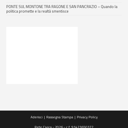
PONTE SUL MONTONE TRA RAGONE E SAN PANCRAZIO – Quando la
politica promette e la realtà smentisce
Aderisci
Rassegna Stampa
Privacy Policy
Rete Civica - 2026 - c.f. 91423650372