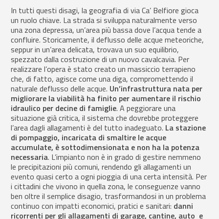
In tutti questi disagi, la geografia di via Ca’ Belfiore gioca
un ruolo chiave. La strada si sviluppa naturalmente verso
una zona depressa, un’area più bassa dove l’acqua tende a
confluire. Storicamente, il deflusso delle acque meteoriche,
seppur in un’area delicata, trovava un suo equilibrio,
spezzato dalla costruzione di un nuovo cavalcavia. Per
realizzare l’opera è stato creato un massiccio terrapieno
che, di fatto, agisce come una diga, compromettendo il
naturale deflusso delle acque.
Un’infrastruttura nata per
migliorare la viabilità ha finito per aumentare il rischio
idraulico per decine di famiglie
. A peggiorare una
situazione già critica, il sistema che dovrebbe proteggere
l’area dagli allagamenti è del tutto inadeguato.
La stazione
di pompaggio, incaricata di smaltire le acque
accumulate, è sottodimensionata e non ha la potenza
necessaria
. L’impianto non è in grado di gestire nemmeno
le precipitazioni più comuni, rendendo gli allagamenti un
evento quasi certo a ogni pioggia di una certa intensità. Per
i cittadini che vivono in quella zona, le conseguenze vanno
ben oltre il semplice disagio, trasformandosi in un problema
continuo con impatti economici, pratici e sanitari:
danni
ricorrenti per gli allagamenti di garage, cantine, auto e