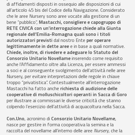
di affidamenti disposti in ossequio alle disposizioni di cui
all’articolo 45 bis del Codice della Navigazione. Considerato
che le aree Nursery sono aree vocate alla gestione di un
bene “pubblico”,
Mastacchi, consigliere e capogruppo di
RETE CIVICA con un’interrogazione chiede alla Giunta
regionale dell’Emilia-Romagna quali sono i titoli
autorizzatori previsti
dal nostro Ente
per operare
legittimamente in dette aree
e in base a quali normative.
Chiede,
inoltre, di rivedere e adeguare lo Statuto del
Consorzio Unitario Novellame
inserendo come requisito
anche l’Affidamento oltre alla Licenza, per essere ammessi
a soci e al conseguente svolgimento dell’attività nelle aree
Nursery, per evitare interpretazioni delle regole in chiave
troppo “privatistica”. Contestualmente all’interrogazione
Mastacchi ha fatto anche
richiesta di audizione delle
cooperative di molluschicoltori operanti in Sacca di Goro
per illustrare ai commissari le diverse criticità che stanno
colpendo l’esercizio dell’attività di acquacoltura nella Sacca.
Con.Uno
, acronimo di
Consorzio Unitario Novellame
,
nasce per gestire in forma cooperativa la semina e la
raccolta del novellame all’interno delle aree
Nursery
, che la