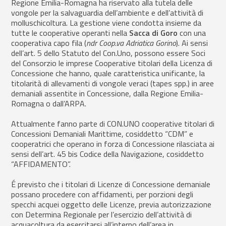
Regione Emilia-Romagna ha riservato alla tutela delle
vongole per la salvaguardia dell’ambiente e dell’attività di
molluschicoltura. La gestione viene condotta insieme da
tutte le cooperative operanti nella
Sacca di Goro
con una
cooperativa capo fila (
ndr Coop.va Adriatica Gorino
). Ai sensi
dell’art. 5 dello Statuto del Con.Uno, possono essere Soci
del Consorzio le imprese Cooperative titolari della Licenza di
Concessione che hanno, quale caratteristica unificante, la
titolarità di allevamenti di vongole veraci (tapes spp.) in aree
demaniali assentite in Concessione, dalla Regione Emilia-
Romagna o dall’ARPA.
Attualmente fanno parte di CON.UNO cooperative titolari di
Concessioni Demaniali Marittime, cosiddetto “CDM” e
cooperatrici che operano in forza di Concessione rilasciata ai
sensi dell’art. 45 bis Codice della Navigazione, cosiddetto
“AFFIDAMENTO”.
É previsto che i titolari di Licenze di Concessione demaniale
possano procedere con affidamenti, per porzioni degli
specchi acquei oggetto delle Licenze, previa autorizzazione
con Determina Regionale per l’esercizio dell’attività di
acquacoltura da esercitarsi all’interno dell’area in