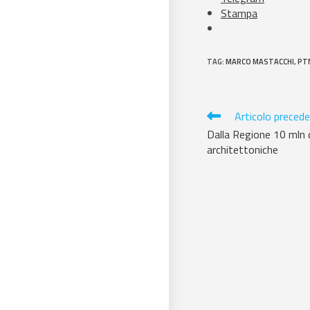
Stampa
TAG
:
MARCO MASTACCHI
,
PT
Articolo preced
Dalla Regione 10 mln d
architettoniche