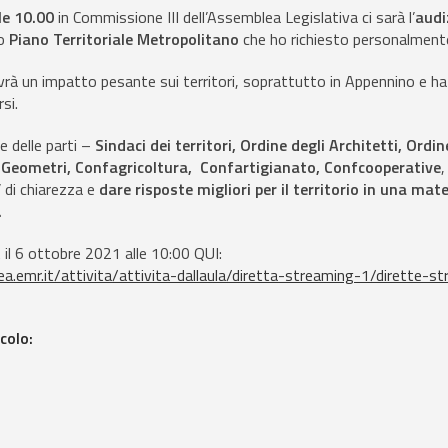
le 10.00
in Commissione III dell’Assemblea Legislativa ci sarà l’
audi
vo
Piano Territoriale Metropolitano
che ho richiesto personalment
 un impatto pesante sui territori, soprattutto in Appennino e ha 
rsi.
e delle parti –
Sindaci dei territori, Ordine degli Architetti, Ordin
i Geometri, Confagricoltura, Confartigianato, Confcooperative
,
’ di chiarezza e
dare risposte migliori per il territorio in una mat
.
l 6 ottobre 2021 alle 10:00 QUI:
.emr.it/attivita/attivita-dallaula/diretta-streaming-1/dirette-s
colo: