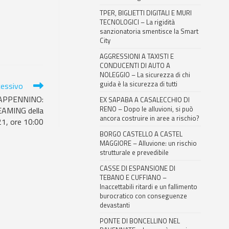
TPER, BIGLIETTI DIGITALI E MURI
TECNOLOGICI – La rigidità
sanzionatoria smentisce la Smart
City
AGGRESSIONI A TAXISTI E
CONDUCENTI DI AUTO A
NOLEGGIO – La sicurezza di chi
guida è la sicurezza di tutti
cessivo
 APPENNINO:
EX SAPABA A CASALECCHIO DI
RENO – Dopo le alluvioni, si può
AMING della
ancora costruire in aree a rischio?
1, ore 10:00
BORGO CASTELLO A CASTEL
MAGGIORE – Alluvione: un rischio
strutturale e prevedibile
CASSE DI ESPANSIONE DI
TEBANO E CUFFIANO –
Inaccettabili ritardi e un fallimento
burocratico con conseguenze
devastanti
PONTE DI BONCELLINO NEL