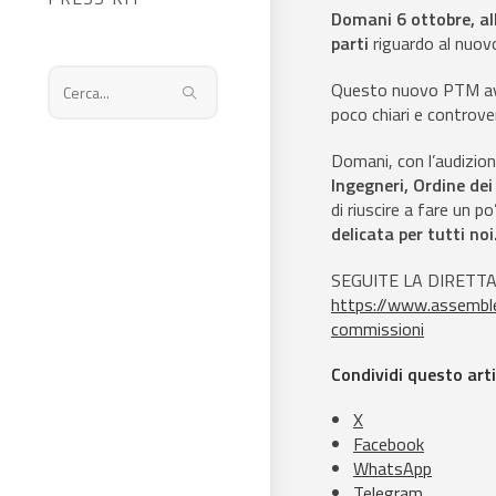
Domani 6 ottobre, al
parti
riguardo al nuo
Questo nuovo PTM avrà
Cerca
poco chiari e controve
nel
sito
Domani, con l’audizion
web
Ingegneri, Ordine de
di riuscire a fare un po
delicata per tutti noi
SEGUITE LA DIRETTA i
https://www.assemblea
commissioni
Condividi questo arti
X
Facebook
WhatsApp
Telegram