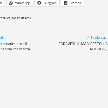
ok
WhatsApp
Telegram
Stampa
E CIVICA
,
SASSO MARCONI
ente
Articolo suc
erinarie: animali
CARAVITA: IL MANIFESTO H
 risorsa che merita
ADESIONI,