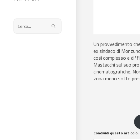
Cerca
nel
sito
Un provvedimento che h
web
ex sindaco di Monzuno,
così complesso e diffic
Mastacchi sul suo prof
cinematografiche. Non 
zona meno sotto pressi
Condividi questo articolo: