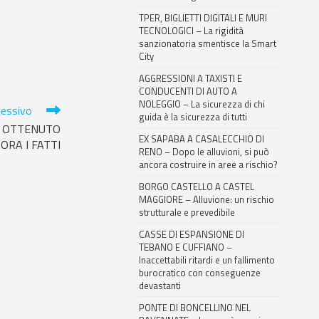
TPER, BIGLIETTI DIGITALI E MURI
TECNOLOGICI – La rigidità
sanzionatoria smentisce la Smart
City
AGGRESSIONI A TAXISTI E
CONDUCENTI DI AUTO A
NOLEGGIO – La sicurezza di chi
cessivo
guida è la sicurezza di tutti
A OTTENUTO
EX SAPABA A CASALECCHIO DI
 ORA I FATTI
RENO – Dopo le alluvioni, si può
ancora costruire in aree a rischio?
BORGO CASTELLO A CASTEL
MAGGIORE – Alluvione: un rischio
strutturale e prevedibile
CASSE DI ESPANSIONE DI
TEBANO E CUFFIANO –
Inaccettabili ritardi e un fallimento
burocratico con conseguenze
devastanti
PONTE DI BONCELLINO NEL