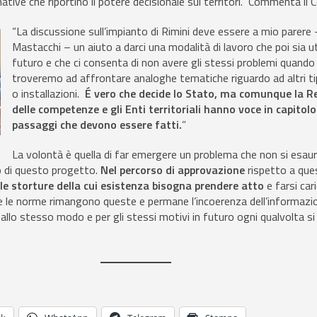
ative che riportino il potere decisionale sui territori.” Commenta il 
“La discussione sull’impianto di Rimini deve essere a mio parere
Mastacchi – un aiuto a darci una modalità di lavoro che poi sia ut
futuro e che ci consenta di non avere gli stessi problemi quando 
troveremo ad affrontare analoghe tematiche riguardo ad altri tip
o installazioni.
É vero che decide lo Stato, ma comunque la R
delle competenze e gli Enti territoriali hanno voce in capitolo
passaggi che devono essere fatti.
”
La volontà è quella di far emergere un problema che non si esaur
o di questo progetto.
Nel percorso di approvazione
rispetto a que
lle storture della cui esistenza bisogna prendere atto
e farsi car
, se le norme rimangono queste e permane l’incoerenza dell’informazio
 allo stesso modo e per gli stessi motivi in futuro ogni qualvolta si 