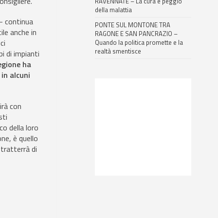
Consigliere.
RAVENNATE – La cura è peggio
della malattia
 – continua
PONTE SUL MONTONE TRA
ile anche in
RAGONE E SAN PANCRAZIO –
ci
Quando la politica promette e la
realtà smentisce
i di impianti
egione ha
 in alcuni
irà con
sti
ico della loro
ne, è quello
tratterrà di