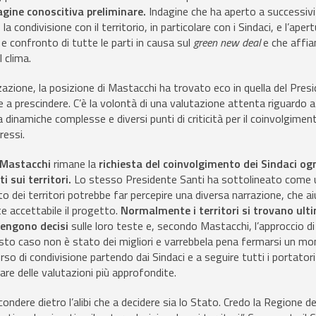
agine conoscitiva preliminare.
Indagine che ha aperto a successivi
i, la condivisione con il territorio, in particolare con i Sindaci, e l’aper
 e confronto di tutte le parti in causa sul
green new deal
e che affia
l clima.
zzazione, la posizione di Mastacchi ha trovato eco in quella del Pres
e a prescindere. C’è la volontà di una valutazione attenta riguardo a
dinamiche complesse e diversi punti di criticità per il coinvolgiment
eressi.
Mastacchi
rimane la
richiesta del coinvolgimento dei Sindaci og
ti sui territori.
Lo stesso Presidente Santi ha sottolineato come 
 dei territori potrebbe far percepire una diversa narrazione, che a
e accettabile il progetto.
Normalmente i territori si trovano ulti
vengono decisi
sulle loro teste e, secondo Mastacchi, l’approccio di
sto caso non è stato dei migliori e varrebbela pena fermarsi un m
so di condivisione partendo dai Sindaci e a seguire tutti i portatori 
fare delle valutazioni più approfondite.
ndere dietro l’alibi che a decidere sia lo Stato. Credo la Regione d