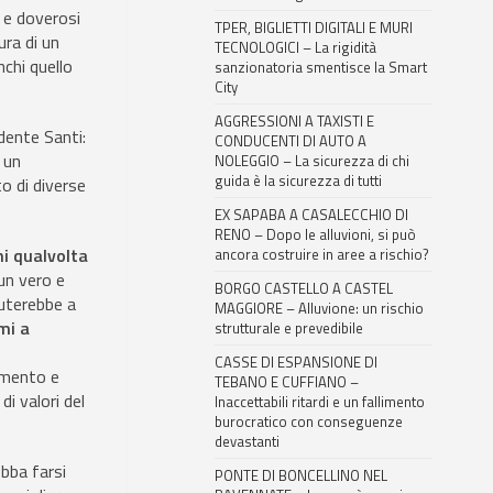
 e doverosi
TPER, BIGLIETTI DIGITALI E MURI
tura di un
TECNOLOGICI – La rigidità
nchi quello
sanzionatoria smentisce la Smart
City
AGGRESSIONI A TAXISTI E
idente Santi:
CONDUCENTI DI AUTO A
 un
NOLEGGIO – La sicurezza di chi
guida è la sicurezza di tutti
o di diverse
EX SAPABA A CASALECCHIO DI
RENO – Dopo le alluvioni, si può
ni qualvolta
ancora costruire in aree a rischio?
un vero e
BORGO CASTELLO A CASTEL
iuterebbe a
MAGGIORE – Alluvione: un rischio
mi a
strutturale e prevedibile
CASSE DI ESPANSIONE DI
omento e
TEBANO E CUFFIANO –
di valori del
Inaccettabili ritardi e un fallimento
burocratico con conseguenze
devastanti
ebba farsi
PONTE DI BONCELLINO NEL