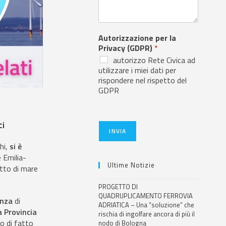
Autorizzazione per la
Privacy (GDPR)
*
autorizzo Rete Civica ad
utilizzare i miei dati per
rispondere nel rispetto del
GDPR
ci
INVIA
hi,
si è
 Emilia-
Ultime Notizie
atto di mare
PROGETTO DI
QUADRUPLICAMENTO FERROVIA
enza
di
ADRIATICA – Una “soluzione” che
a Provincia
rischia di ingolfare ancora di più il
no di fatto
nodo di Bologna