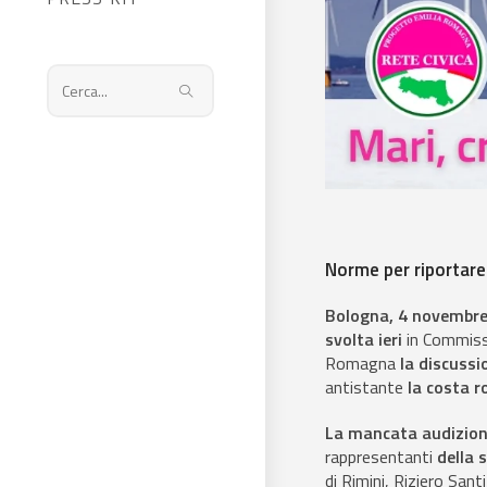
Cerca
nel
sito
web
Norme per riportare 
Bologna, 4 novembr
svolta ieri
in Commissi
Romagna
la discussi
antistante
la costa r
La mancata audizione
rappresentanti
della 
di Rimini, Riziero Santi