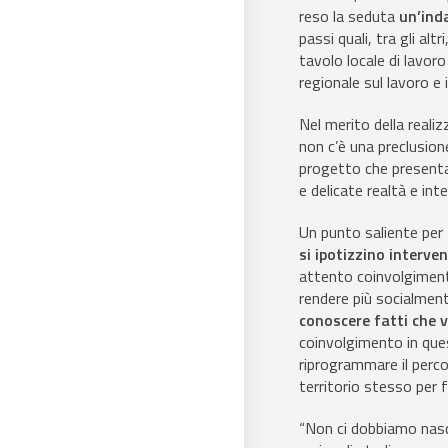
reso la seduta
un’ind
passi quali, tra gli altr
tavolo locale di lavoro
regionale sul lavoro e i
Nel merito della reali
non c’è una preclusion
progetto che presenta 
e delicate realtà e int
Un punto saliente per
si ipotizzino interven
attento coinvolgimento
rendere più socialment
conoscere fatti che 
coinvolgimento in que
riprogrammare il percor
territorio stesso per 
“Non ci dobbiamo nasco