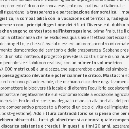
pliamento” di una discarica esistente ma inattiva a Galliera. Le
ali riguardano la
trasparenza e partecipazione democratica
, l’
imp
gistico
, la
compatibilità con la vocazione del territorio
, l’
adeguat
oerenza con i principi di gestione dei rifiuti
.
Diverse e di dubbio 
lte che vengono contestate nell’interrogazione
, prima fra tutte il
on la cittadinanza che ne escludeva qualsiasi effettiva partecipazi
a del progetto, e che si è rivelato essere un mero incontro informati
imento democratico del territorio e della trasparenza. Sebbene pre
di un sito inattivo, il progetto prevede la costruzione di una
nuo
on pericolosi e stabili non reattivi, con un
aumento volumetrico
47.000 metri cubi)
e un’altezza che supererebbe quella del simbolo d
 paesaggistico rilevante e potenzialmente critico. Mastacchi
s
 un territorio già vulnerabile, che rischiano di incidere negativament
promettere la biodiversità locale e di alterare l’equilibrio ecosistemi
 impattare negativamente sull’economia locale a vocazione agricola
idenziale. Fra le altre cose, inadeguato rispetto alla portata del pr
lore compensativo proposto a fronte di un ciclo di vita dell’impianto
a post-gestione).
Addirittura contradditorio se si pensa che per r
ebbero abbattuti… tutti gli alberi messi a dimora quale compe
 discarica esistente e cresciuti in questi ultimi 20 anni
, azzeran