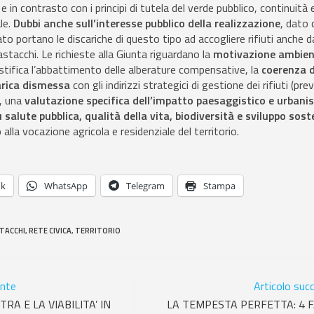
in contrasto con i principi di tutela del verde pubblico, continuità 
le.
Dubbi anche sull’interesse pubblico della realizzazione
, dato 
o portano le discariche di questo tipo ad accogliere rifiuti anche d
acchi. Le richieste alla Giunta riguardano la
motivazione ambien
stifica l’abbattimento delle alberature compensative, la
coerenza d
arica dismessa
con gli indirizzi strategici di gestione dei rifiuti (pr
), una
valutazione specifica dell’impatto paesaggistico e urbanis
u salute pubblica, qualità della vita, biodiversità e sviluppo sost
 alla vocazione agricola e residenziale del territorio.
ok
WhatsApp
Telegram
Stampa
TACCHI
,
RETE CIVICA
,
TERRITORIO
ente
Articolo suc
TRA E LA VIABILITA’ IN
LA TEMPESTA PERFETTA: 4 