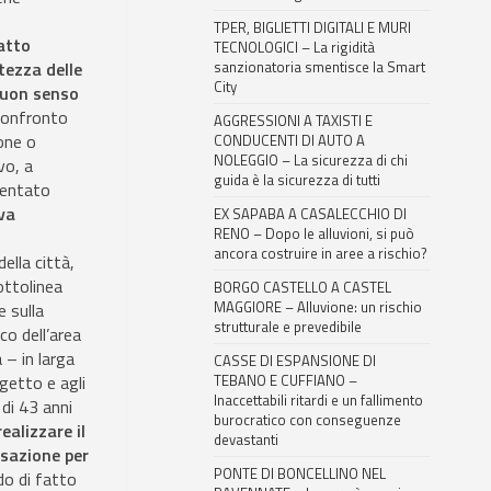
TPER, BIGLIETTI DIGITALI E MURI
atto
TECNOLOGICI – La rigidità
ezza delle
sanzionatoria smentisce la Smart
City
buon senso
 confronto
AGGRESSIONI A TAXISTI E
one o
CONDUCENTI DI AUTO A
NOLEGGIO – La sicurezza di chi
vo, a
guida è la sicurezza di tutti
sentato
va
EX SAPABA A CASALECCHIO DI
RENO – Dopo le alluvioni, si può
ancora costruire in aree a rischio?
ella città,
ottolinea
BORGO CASTELLO A CASTEL
MAGGIORE – Alluvione: un rischio
e sulla
strutturale e prevedibile
co dell’area
 – in larga
CASSE DI ESPANSIONE DI
ogetto e agli
TEBANO E CUFFIANO –
Inaccettabili ritardi e un fallimento
 di 43 anni
burocratico con conseguenze
ealizzare il
devastanti
nsazione per
PONTE DI BONCELLINO NEL
do di fatto