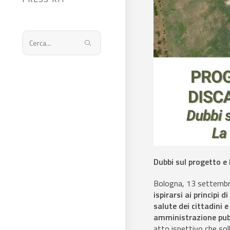
Cerca
nel
sito
web
Dubbi sul progetto e
Bologna, 13 settemb
ispirarsi ai principi 
salute dei cittadini 
amministrazione pub
atto ispettivo che soll