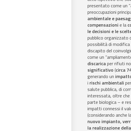
presentato come un “am
preoccupazioni princip
ambientale e paesag
compensazioni
e la
c
le decisioni e le sce
pubblico organizzato c
possibilità di modific
discapito del coinvolg
come un “ampliamento” 
discarica
per rifiuti n
significativo
(
circa 7
generando un
impatto
i
rischi ambientali
per
salute pubblica, di com
interessata, oltre che
parte biologica – e res
impatti connessi il va
(considerando anche l
nuovo impianto, verr
la realizzazione della