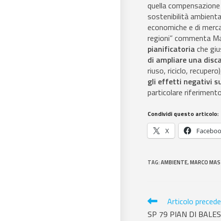
quella compensazione e 
sostenibilità ambienta
economiche e di mercat
regioni” commenta Mast
pianificatoria
che giu
di ampliare una disc
riuso, riciclo, recupero
gli effetti negativi s
particolare riferimento
Condividi questo articolo:
X
Facebo
TAG
:
AMBIENTE
,
MARCO MAS
Articolo preced
SP 79 PIAN DI BALES