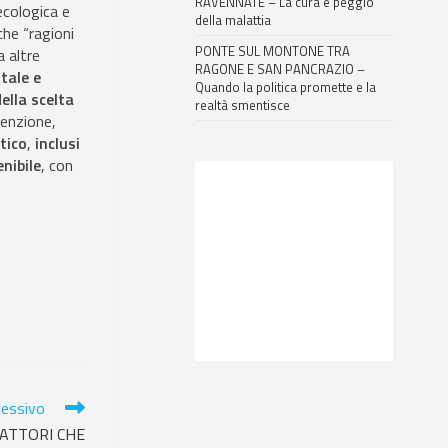
RAVENNATE – La cura è peggio
ecologica e
della malattia
che “ragioni
PONTE SUL MONTONE TRA
a altre
RAGONE E SAN PANCRAZIO –
tale e
Quando la politica promette e la
ella scelta
realtà smentisce
evenzione,
tico
,
inclusi
enibile
, con
cessivo
FATTORI CHE