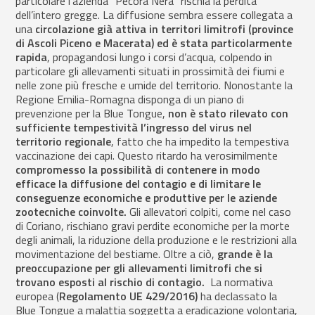
particolare l’azienda “Pecora Nera” rischia la perdita
dell’intero gregge. La diffusione sembra essere collegata a
una
circolazione già attiva in territori limitrofi
(province
di Ascoli Piceno e Macerata) ed è stata particolarmente
rapida
, propagandosi lungo i corsi d’acqua, colpendo in
particolare gli allevamenti situati in prossimità dei fiumi e
nelle zone più fresche e umide del territorio. Nonostante la
Regione Emilia-Romagna disponga di un piano di
prevenzione per la Blue Tongue,
non è stato rilevato con
sufficiente tempestività l’ingresso del virus nel
territorio regionale
, fatto che ha impedito la tempestiva
vaccinazione dei capi. Questo ritardo ha verosimilmente
compromesso la possibilità di contenere in modo
efficace la diffusione del contagio e di limitare le
conseguenze economiche e produttive per le aziende
zootecniche coinvolte.
Gli allevatori colpiti, come nel caso
di Coriano, rischiano gravi perdite economiche per la morte
degli animali, la riduzione della produzione e le restrizioni alla
movimentazione del bestiame. Oltre a ciò,
grande è la
preoccupazione per gli allevamenti limitrofi che si
trovano esposti al rischio di contagio.
La normativa
europea (
Regolamento UE 429/2016)
ha declassato la
Blue Tongue a malattia soggetta a eradicazione volontaria,