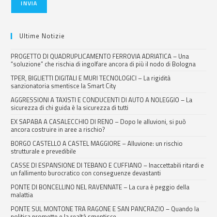
INVIA
Ultime Notizie
PROGETTO DI QUADRUPLICAMENTO FERROVIA ADRIATICA – Una
“soluzione” che rischia di ingolfare ancora di più il nodo di Bologna
TPER, BIGLIETTI DIGITALI E MURI TECNOLOGICI – La rigidità
sanzionatoria smentisce la Smart City
AGGRESSIONI A TAXISTI E CONDUCENTI DI AUTO A NOLEGGIO – La
sicurezza di chi guida è la sicurezza di tutti
EX SAPABA A CASALECCHIO DI RENO – Dopo le alluvioni, si può
ancora costruire in aree a rischio?
BORGO CASTELLO A CASTEL MAGGIORE – Alluvione: un rischio
strutturale e prevedibile
CASSE DI ESPANSIONE DI TEBANO E CUFFIANO – Inaccettabili ritardi e
un fallimento burocratico con conseguenze devastanti
PONTE DI BONCELLINO NEL RAVENNATE – La cura è peggio della
malattia
PONTE SUL MONTONE TRA RAGONE E SAN PANCRAZIO – Quando la
politica promette e la realtà smentisce