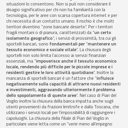
situazioni lo consentono. Non si può non considerare il
disagio significativo per chi non ha familiarità con la
tecnologia, per le aree con scarsa copertura internet e per
chi necessita di un contatto umano. Il rischio è che molti
territori diventino “zone bancarie deserte”. Per i territori
fragili montani o di pianura, caratterizzati da “
un certo
isolamento geografico
“, i servizi di prossimità, tra cui gli
sportelli bancari, sono
fondamentali per
“
mantenere un
tessuto economico e sociale vitale
“. La chiusura degli
sportelli non solo limita l’accesso ai servizi finanziari
essenziali, ma “
impoverisce anche il tessuto economico
locale, rendendo più difficile per le piccole imprese e i
residenti gestire le loro attività quotidiane
“. Inoltre la
mancanza di sportelli bancari é un fattore che “
influisce
negativamente sulla capacità di attrarre nuovi residenti
e investimenti, aggravando ulteriormente il problema
dello spopolamento di queste aree
“. Nel caso di Pian del
Voglio inoltre la chiusura della banca impatta anche sugli
utenti provenienti da frazioni limitrofe e dalla Toscana, che
utilizzano i servizi locali per l’impossibilità di raggiungere i
capoluoghi. La chiusura della filiale di Pian del Voglio in
particolare viene letta come un “venir meno all’impegno