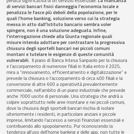
perdita significativa di un servizio essenziale.
La mancanza
di servizi bancari fisici danneggia l’economia locale e
penalizza le fasce più deboli della popolazione, per le
quali l’home banking, soluzione verso cui la strategia
messa in atto dall’Istituto bancario sembra voler
spingere, non è una soluzione adeguata
.
Infine,
l’interrogazione chiede alla Giunta regionale quali
misure intenda adottare per contrastare la progressiva
chiusura degli sportelli bancari nei piccoli comuni
montani e tutelare le esigenze di queste comunità
vulnerabili
. Il piano di Banca Intesa Sanpaolo per la chiusura
e l’accorpamento di numerose filiali in Italia entro il 2025,
mira a “rinnovamento, efficientamento e digitalizzazione” e
prevede la chiusura o l’accorpamento di circa 400 filiali e la
conversione di altre 600 a operatività prevalentemente
commerciale, nell’ambito di un piano industriale che prevede
anche 7000 uscite di personale. Una strategia che andrà a
colpire soprattutto nelle aree montane e nei piccoli comuni,
dove la chiusura degli sportelli bancari rischia di isolare
ulteriormente i residenti, in particolare anziani e piccole
imprese, limitando l’accesso a servizi finanziari essenziali e
contribuendo allo spopolamento. Pur riconoscendo la
tendenza all’uso dell’home banking e delle app, non tutte le