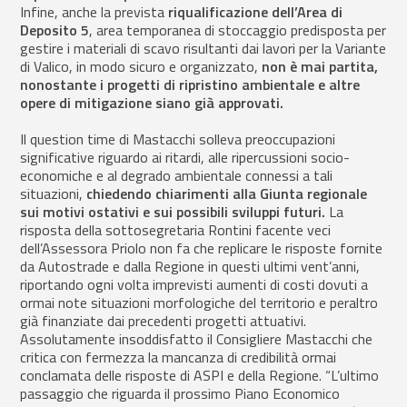
Infine, anche la prevista
riqualificazione dell’Area di
Deposito 5
, area temporanea di stoccaggio predisposta per
gestire i materiali di scavo risultanti dai lavori per la Variante
di Valico, in modo sicuro e organizzato,
non è mai partita,
nonostante i progetti di ripristino ambientale e altre
opere di mitigazione siano già approvati.
Il question time di Mastacchi solleva preoccupazioni
significative riguardo ai ritardi, alle ripercussioni socio-
economiche e al degrado ambientale connessi a tali
situazioni,
chiedendo chiarimenti alla Giunta regionale
sui motivi ostativi e sui possibili sviluppi futuri.
La
risposta della sottosegretaria Rontini facente veci
dell’Assessora Priolo non fa che replicare le risposte fornite
da Autostrade e dalla Regione in questi ultimi vent’anni,
riportando ogni volta imprevisti aumenti di costi dovuti a
ormai note situazioni morfologiche del territorio e peraltro
già finanziate dai precedenti progetti attuativi.
Assolutamente insoddisfatto il Consigliere Mastacchi che
critica con fermezza la mancanza di credibilità ormai
conclamata delle risposte di ASPI e della Regione. “L’ultimo
passaggio che riguarda il prossimo Piano Economico