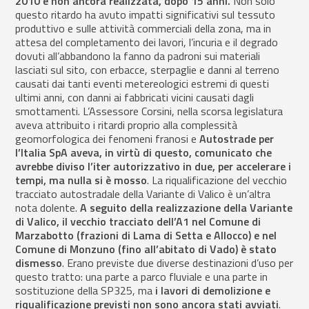
2010 e non ancora realizzata, dopo 15 anni.
Non solo
questo ritardo ha avuto impatti significativi sul tessuto
produttivo e sulle attività commerciali della zona, ma in
attesa del completamento dei lavori, l’incuria e il degrado
dovuti all’abbandono la fanno da padroni sui materiali
lasciati sul sito, con erbacce, sterpaglie e danni al terreno
causati dai tanti eventi metereologici estremi di questi
ultimi anni, con danni ai fabbricati vicini causati dagli
smottamenti. L’Assessore Corsini, nella scorsa legislatura
aveva attribuito i ritardi proprio alla complessità
geomorfologica dei fenomeni franosi e
Autostrade per
l’Italia SpA aveva, in virtù di questo, comunicato che
avrebbe diviso l’iter autorizzativo in due, per accelerare i
tempi, ma nulla si è mosso
. La riqualificazione del vecchio
tracciato autostradale della Variante di Valico è un’altra
nota dolente.
A seguito della realizzazione della Variante
di Valico, il vecchio tracciato dell’A1 nel Comune di
Marzabotto (frazioni di Lama di Setta e Allocco) e nel
Comune di Monzuno (fino all’abitato di Vado) è stato
dismesso
. Erano previste due diverse destinazioni d’uso per
questo tratto: una parte a parco fluviale e una parte in
sostituzione della SP325, ma
i lavori di demolizione e
riqualificazione previsti non sono ancora stati avviati
.