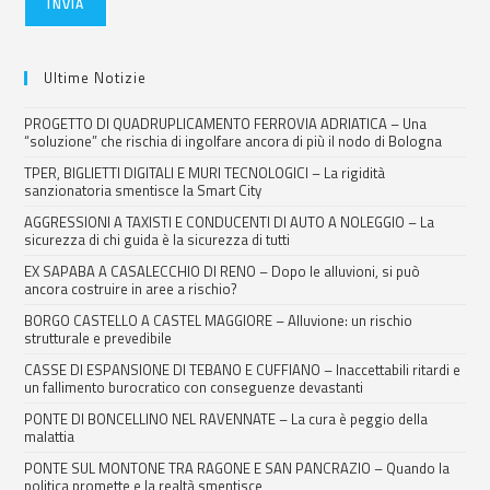
INVIA
Ultime Notizie
PROGETTO DI QUADRUPLICAMENTO FERROVIA ADRIATICA – Una
“soluzione” che rischia di ingolfare ancora di più il nodo di Bologna
TPER, BIGLIETTI DIGITALI E MURI TECNOLOGICI – La rigidità
sanzionatoria smentisce la Smart City
AGGRESSIONI A TAXISTI E CONDUCENTI DI AUTO A NOLEGGIO – La
sicurezza di chi guida è la sicurezza di tutti
EX SAPABA A CASALECCHIO DI RENO – Dopo le alluvioni, si può
ancora costruire in aree a rischio?
BORGO CASTELLO A CASTEL MAGGIORE – Alluvione: un rischio
strutturale e prevedibile
CASSE DI ESPANSIONE DI TEBANO E CUFFIANO – Inaccettabili ritardi e
un fallimento burocratico con conseguenze devastanti
PONTE DI BONCELLINO NEL RAVENNATE – La cura è peggio della
malattia
PONTE SUL MONTONE TRA RAGONE E SAN PANCRAZIO – Quando la
politica promette e la realtà smentisce