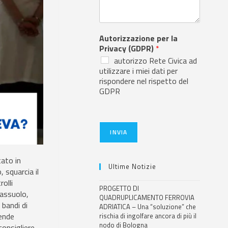
Autorizzazione per la
Privacy (GDPR)
*
autorizzo Rete Civica ad
utilizzare i miei dati per
rispondere nel rispetto del
GDPR
INVIA
tato in
Ultime Notizie
, squarcia il
rolli
PROGETTO DI
Sassuolo,
QUADRUPLICAMENTO FERROVIA
bandi di
ADRIATICA – Una “soluzione” che
iende
rischia di ingolfare ancora di più il
nodo di Bologna
 consigliere