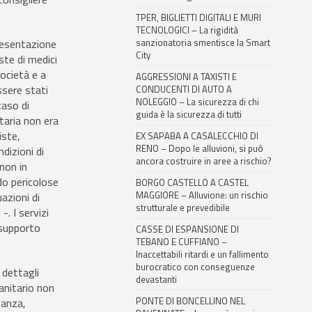
TPER, BIGLIETTI DIGITALI E MURI
TECNOLOGICI – La rigidità
resentazione
sanzionatoria smentisce la Smart
City
ste di medici
società e a
AGGRESSIONI A TAXISTI E
ssere stati
CONDUCENTI DI AUTO A
NOLEGGIO – La sicurezza di chi
caso di
guida è la sicurezza di tutti
ataria non era
iste,
EX SAPABA A CASALECCHIO DI
RENO – Dopo le alluvioni, si può
ndizioni di
ancora costruire in aree a rischio?
non in
do pericolose
BORGO CASTELLO A CASTEL
MAGGIORE – Alluvione: un rischio
uazioni di
strutturale e prevedibile
-. I servizi
 supporto
CASSE DI ESPANSIONE DI
TEBANO E CUFFIANO –
Inaccettabili ritardi e un fallimento
burocratico con conseguenze
 dettagli
devastanti
anitario non
PONTE DI BONCELLINO NEL
nanza,