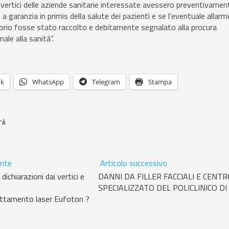
vertici delle aziende sanitarie interessate avessero preventivamen
a garanzia in primis della salute dei pazienti e se l’eventuale allarm
itorio fosse stato raccolto e debitamente segnalato alla procura
ale alla sanità”.
ok
WhatsApp
Telegram
Stampa
TÀ
ente
Articolo successivo
chiarazioni dai vertici e
DANNI DA FILLER FACCIALI E CENTR
SPECIALIZZATO DEL POLICLINICO D
rattamento laser Eufoton ?