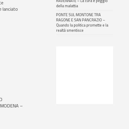
RAVENNATE – La cura è peggio
te
della malattia
e lanciato
PONTE SUL MONTONE TRA
RAGONE E SAN PANCRAZIO –
Quando la politica promette e la
realtà smentisce
O
I MODENA –