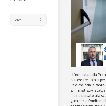
Cerca
nel
sito
web
“L’inchiesta della Pro
carcere tre uomini per 
velo che cela le tante c
amministrativi scattat
hanno portato alla sc
gara per la fornitura 
sanitarie pubbliche di v