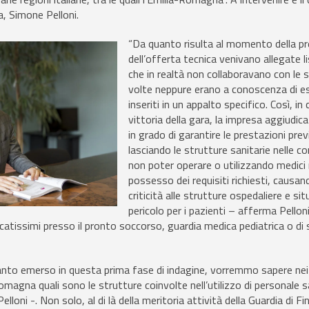
a, Simone Pelloni.
“Da quanto risulta al momento della p
dell’offerta tecnica venivano allegate li
che in realtà non collaboravano con le 
volte neppure erano a conoscenza di e
inseriti in un appalto specifico. Così, in 
vittoria della gara, la impresa aggiudic
in grado di garantire le prestazioni prev
lasciando le strutture sanitarie nelle co
non poter operare o utilizzando medici 
possesso dei requisiti richiesti, causan
criticità alle strutture ospedaliere e sit
pericolo per i pazienti – afferma Pelloni 
icatissimi presso il pronto soccorso, guardia medica pediatrica o di
uanto emerso in questa prima fase di indagine, vorremmo sapere nei
omagna quali sono le strutture coinvolte nell’utilizzo di personale s
loni -. Non solo, al di là della meritoria attività della Guardia di Fi