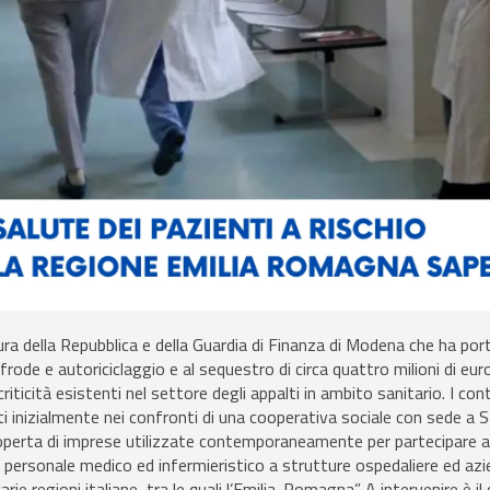
cura della Repubblica e della Guardia di Finanza di Modena che ha por
frode e autoriciclaggio e al sequestro di circa quattro milioni di euro
riticità esistenti nel settore degli appalti in ambito sanitario. I cont
i inizialmente nei confronti di una cooperativa sociale con sede a 
operta di imprese utilizzate contemporaneamente per partecipare a 
di personale medico ed infermieristico a strutture ospedaliere ed az
arie regioni italiane, tra le quali l’Emilia-Romagna”. A intervenire è il