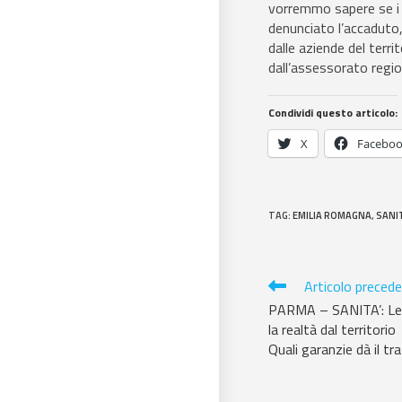
vorremmo sapere se i 
denunciato l’accaduto, 
dalle aziende del terr
dall’assessorato region
Condividi questo articolo:
X
Facebo
TAG
:
EMILIA ROMAGNA
,
SANI
Articolo preced
PARMA – SANITA’: Le di
la realtà dal territorio
Quali garanzie dà il t