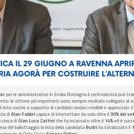
ale per le amministrative in Emilia Romagna il centrodestra può tra
o: le vittorie più importanti sono sempre risultate collegate al s
i liste civiche a supporto di candidati sindaci credibili e apprezzati. 
sta di
Alan Fabbri
capace di intercettare da sola oltre il
30% dei vot
 civica di
Gian Luca Zattini
che ha incassato oltre il
14%
ed è succ
esa del ballottaggio la lista della candidata
Budri
ha totalizzato il
1
 regionale di Rete Civica
Simone Pelloni
.