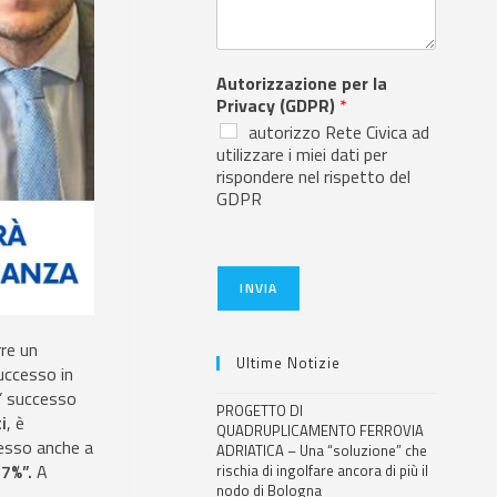
Autorizzazione per la
Privacy (GDPR)
*
autorizzo Rete Civica ad
utilizzare i miei dati per
rispondere nel rispetto del
GDPR
INVIA
rre un
Ultime Notizie
uccesso in
E’ successo
PROGETTO DI
i
, è
QUADRUPLICAMENTO FERROVIA
esso anche a
ADRIATICA – Una “soluzione” che
7%”.
A
rischia di ingolfare ancora di più il
nodo di Bologna