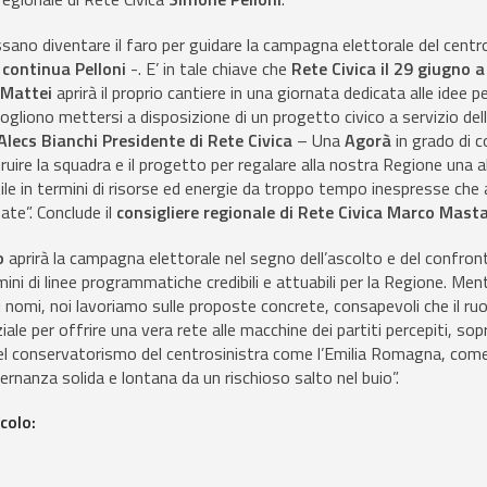
sano diventare il faro per guidare la campagna elettorale del centr
–
continua Pelloni
-. E’ in tale chiave che
Rete Civica il 29 giugno 
 Mattei
aprirà il proprio cantiere in una giornata dedicata alle idee p
ogliono mettersi a disposizione di un progetto civico a servizio dell
Alecs Bianchi Presidente di Rete Civica
– Una
Agorà
in grado di c
ire la squadra e il progetto per regalare alla nostra Regione una 
rtile in termini di risorse ed energie da troppo tempo inespresse ch
ate”. Conclude il
consigliere regionale di Rete Civica
Marco Masta
o
aprirà la campagna elettorale nel segno dell’ascolto e del confront
mini di linee programmatiche credibili e attuabili per la Regione. Ment
i nomi, noi lavoriamo sulle proposte concrete, consapevoli che il ruo
le per offrire una vera rete alle macchine dei partiti percepiti, sop
l conservatorismo del centrosinistra come l’Emilia Romagna, com
ternanza solida e lontana da un rischioso salto nel buio”.
colo: