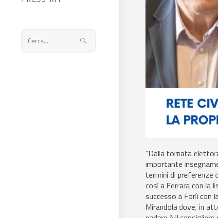
Cerca
nel
sito
web
“Dalla tornata elettor
importante insegnament
termini di preferenze d
così a Ferrara con la li
successo a Forlì con la
Mirandola dove, in att
parlare è il consigliere