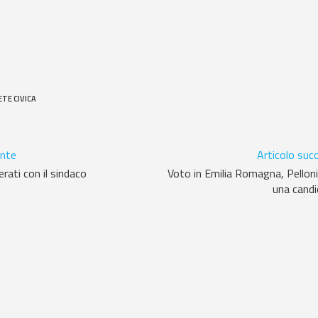
ETE CIVICA
ente
Articolo suc
rati con il sindaco
Voto in Emilia Romagna, Pelloni
una candi