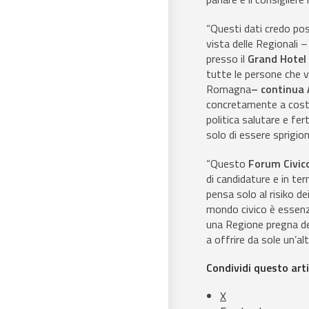
“Questi dati credo pos
vista delle Regionali 
presso il
Grand Hotel
tutte le persone che v
Romagna
– continua 
concretamente a costru
politica salutare e fe
solo di essere sprigion
“Questo
Forum Civic
di candidature e in ter
pensa solo al risiko de
mondo civico è essenzia
una Regione pregna de
a offrire da sole un’al
Condividi questo arti
X