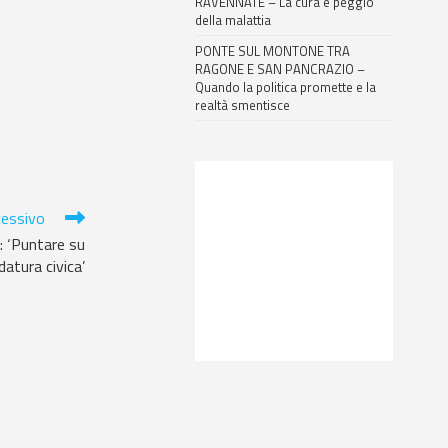
RAVENNATE – La cura è peggio
della malattia
PONTE SUL MONTONE TRA
RAGONE E SAN PANCRAZIO –
Quando la politica promette e la
realtà smentisce
cessivo
: ‘Puntare su
datura civica’