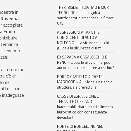
TPER, BIGLIETTI DIGITALI E MURI
odestra in
TECNOLOGICI – La rigidità
a Ravenna
sanzionatoria smentisce la Smart
City
er accogliere
a Emilia
AGGRESSIONI A TAXISTI E
ontribuire
CONDUCENTI DI AUTO A
NOLEGGIO – La sicurezza di chi
alternanza
guida è la sicurezza di tutti
e attendono
cchi
.
EX SAPABA A CASALECCHIO DI
RENO – Dopo le alluvioni, si può
ancora costruire in aree a rischio?
o in termini
re c’è chi
BORGO CASTELLO A CASTEL
lo del
MAGGIORE – Alluvione: un rischio
strutturale e prevedibile
rattutto in
e inadeguate
CASSE DI ESPANSIONE DI
TEBANO E CUFFIANO –
Inaccettabili ritardi e un fallimento
burocratico con conseguenze
devastanti
PONTE DI BONCELLINO NEL