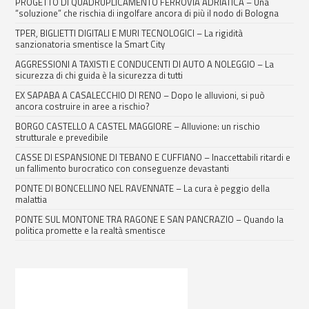
PROGETTO DI QUADRUPLICAMENTO FERROVIA ADRIATICA – Una
“soluzione” che rischia di ingolfare ancora di più il nodo di Bologna
TPER, BIGLIETTI DIGITALI E MURI TECNOLOGICI – La rigidità
sanzionatoria smentisce la Smart City
AGGRESSIONI A TAXISTI E CONDUCENTI DI AUTO A NOLEGGIO – La
sicurezza di chi guida è la sicurezza di tutti
EX SAPABA A CASALECCHIO DI RENO – Dopo le alluvioni, si può
ancora costruire in aree a rischio?
BORGO CASTELLO A CASTEL MAGGIORE – Alluvione: un rischio
strutturale e prevedibile
CASSE DI ESPANSIONE DI TEBANO E CUFFIANO – Inaccettabili ritardi e
un fallimento burocratico con conseguenze devastanti
PONTE DI BONCELLINO NEL RAVENNATE – La cura è peggio della
malattia
PONTE SUL MONTONE TRA RAGONE E SAN PANCRAZIO – Quando la
politica promette e la realtà smentisce