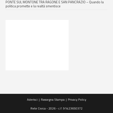
PONTE SUL MONTONE TRA RAGONE E SAN PANCRAZIO – Quando la
politica promette e la realtà smentisce
Aderisci
Rassegna Stampa
Privacy Policy
Rete Civica - 2026 - c.f. 91423650372