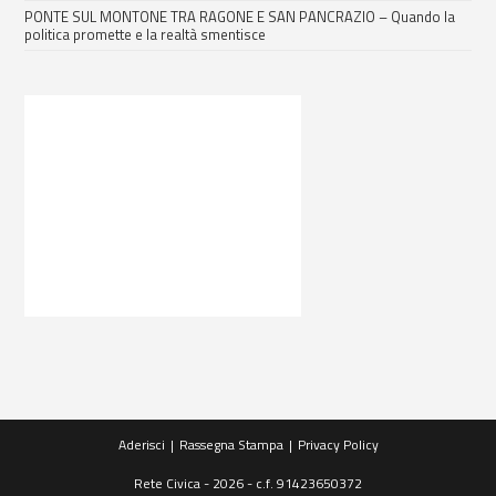
PONTE SUL MONTONE TRA RAGONE E SAN PANCRAZIO – Quando la
politica promette e la realtà smentisce
Aderisci
Rassegna Stampa
Privacy Policy
Rete Civica - 2026 - c.f. 91423650372