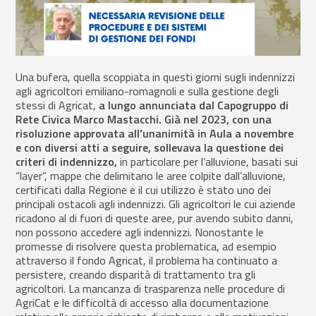
Una bufera, quella scoppiata in questi giorni sugli indennizzi
agli agricoltori emiliano-romagnoli e sulla gestione degli
stessi di Agricat,
a lungo annunciata dal Capogruppo di
Rete Civica Marco Mastacchi.
Già nel 2023, con una
risoluzione approvata all’unanimità in Aula a novembre
e con diversi atti a seguire, sollevava la questione dei
c
riteri di indennizzo,
in particolare per l’alluvione, basati sui
“layer”, mappe che delimitano le aree colpite dall’alluvione,
certificati dalla Regione e il cui utilizzo è stato uno dei
principali ostacoli agli indennizzi. Gli agricoltori le cui aziende
ricadono al di fuori di queste aree, pur avendo subito danni,
non possono accedere agli indennizzi. Nonostante le
promesse di risolvere questa problematica, ad esempio
attraverso il fondo Agricat, il problema ha continuato a
persistere, creando disparità di trattamento tra gli
agricoltori. La mancanza di trasparenza nelle procedure di
AgriCat e le difficoltà di accesso alla documentazione