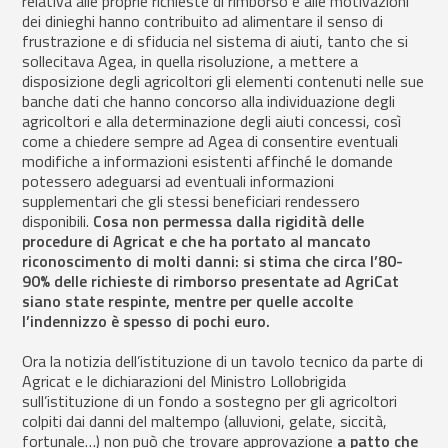
relativa alle proprie richieste di rimborso e alle motivazioni
dei dinieghi hanno contribuito ad alimentare il senso di
frustrazione e di sfiducia nel sistema di aiuti, tanto che si
sollecitava Agea, in quella risoluzione, a mettere a
disposizione degli agricoltori gli elementi contenuti nelle sue
banche dati che hanno concorso alla individuazione degli
agricoltori e alla determinazione degli aiuti concessi, così
come a chiedere sempre ad Agea di consentire eventuali
modifiche a informazioni esistenti affinché le domande
potessero adeguarsi ad eventuali informazioni
supplementari che gli stessi beneficiari rendessero
disponibili.
Cosa non permessa dalla rigidità delle
procedure di Agricat e che ha portato al mancato
riconoscimento di molti danni: si stima che circa l’80-
90% delle richieste di rimborso presentate ad AgriCat
siano state respinte, mentre per quelle accolte
l’indennizzo è spesso di pochi euro.
Ora la notizia dell’istituzione di un tavolo tecnico da parte di
Agricat e le dichiarazioni del Ministro Lollobrigida
sull’istituzione di un fondo a sostegno per gli agricoltori
colpiti dai danni del maltempo (alluvioni, gelate, siccità,
fortunale…) non può che trovare approvazione
a patto che