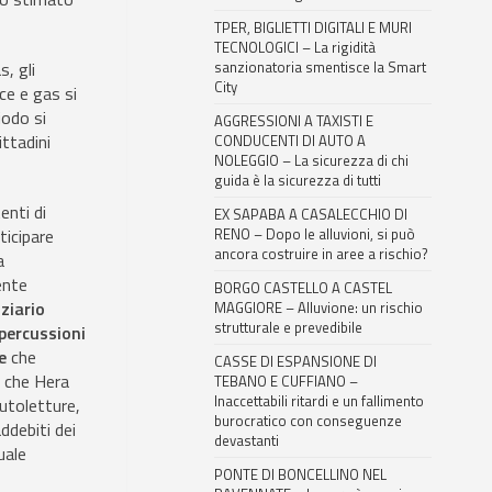
TPER, BIGLIETTI DIGITALI E MURI
TECNOLOGICI – La rigidità
, gli
sanzionatoria smentisce la Smart
City
ce e gas si
iodo si
AGGRESSIONI A TAXISTI E
ittadini
CONDUCENTI DI AUTO A
NOLEGGIO – La sicurezza di chi
guida è la sicurezza di tutti
enti di
EX SAPABA A CASALECCHIO DI
ticipare
RENO – Dopo le alluvioni, si può
ancora costruire in aree a rischio?
a
ente
BORGO CASTELLO A CASTEL
ziario
MAGGIORE – Alluvione: un rischio
strutturale e prevedibile
ipercussioni
ie
che
CASSE DI ESPANSIONE DI
a che Hera
TEBANO E CUFFIANO –
Inaccettabili ritardi e un fallimento
autoletture,
burocratico con conseguenze
ddebiti dei
devastanti
uale
PONTE DI BONCELLINO NEL