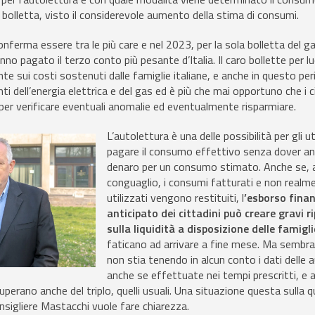
n bolletta, visto il considerevole aumento della stima di consumi.
nferma essere tra le più care e nel 2023, per la sola bolletta del gas
o pagato il terzo conto più pesante d’Italia. Il caro bollette per lu
e sui costi sostenuti dalle famiglie italiane, e anche in questo per
i dell’energia elettrica e del gas ed è più che mai opportuno che i c
e per verificare eventuali anomalie ed eventualmente risparmiare.
L’autolettura è una delle possibilità per gli ut
pagare il consumo effettivo senza dover an
denaro per un consumo stimato. Anche se, 
conguaglio, i consumi fatturati e non realm
utilizzati vengono restituiti, l
’esborso finan
anticipato dei cittadini può creare gravi r
sulla liquidità a disposizione delle famigl
faticano ad arrivare a fine mese. Ma sembr
non stia tenendo in alcun conto i dati delle 
anche se effettuate nei tempi prescritti, e a
perano anche del triplo, quelli usuali. Una situazione questa sulla q
onsigliere Mastacchi vuole fare chiarezza.