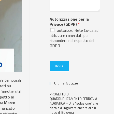
Autorizzazione per la
Privacy (GDPR)
*
autorizzo Rete Civica ad
utilizzare i miei dati per
rispondere nel rispetto del
GDPR
INVIA
stre temporali
Ultime Notizie
rati su
finestre utili
PROGETTO DI
spetto al
QUADRUPLICAMENTO FERROVIA
gna
Marco
ADRIATICA – Una “soluzione” che
l mancato
rischia di ingolfare ancora di più il
nodo di Bologna
mo stimato