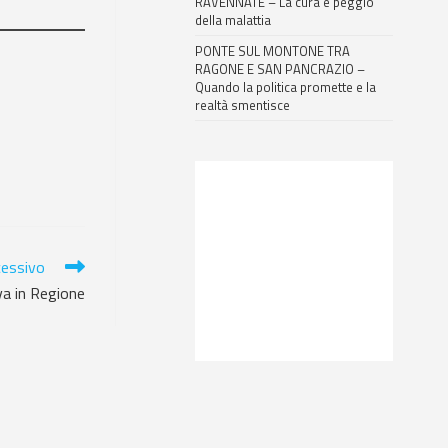
RAVENNATE – La cura è peggio
della malattia
PONTE SUL MONTONE TRA
RAGONE E SAN PANCRAZIO –
Quando la politica promette e la
realtà smentisce
cessivo
iva in Regione