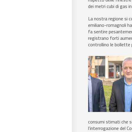
dei metri cubi di gas i
La nostra regione si co
emiliano-romagnoli hann
fa sentire pesantement
registrano forti aument
controllino le bollett
consumi stimati che su
l’interrogazione del C