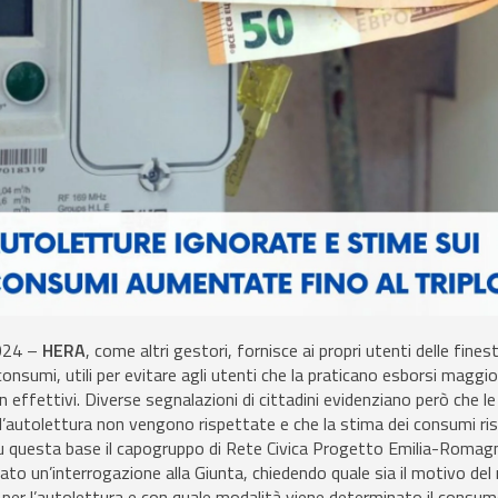
024 –
HERA
, come altri gestori, fornisce ai propri utenti delle fine
consumi, utili per evitare agli utenti che la praticano esborsi maggio
effettivi. Diverse segnalazioni di cittadini evidenziano però che le 
l’autolettura non vengono rispettate e che la stima dei consumi ri
. Su questa base il capogruppo di Rete Civica Progetto Emilia-Roma
to un’interrogazione alla Giunta, chiedendo quale sia il motivo de
e per l’autolettura e con quale modalità viene determinato il consu