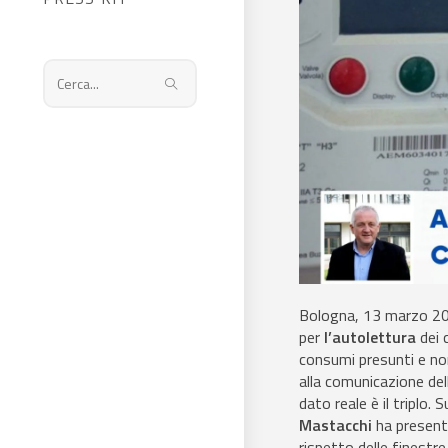
Cerca
nel
sito
web
Bologna, 13 marzo 2
per
l’autolettura
dei 
consumi presunti e non 
alla comunicazione del
dato reale è il triplo
Mastacchi
ha presenta
rispetto delle finestr