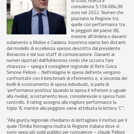
di studi, ricerca e
consulenza: 5.156.684,96
euro nel 2022. Numeri che
piazzano la Regione tra
quelle con performance tra
le peggiori del paese (B),
insieme all’Umbria e davanti
solamente a Molise e Calabria. Insomma siamo ben distanti
dal modello di eccellenza spesso descritto dal presidente
Bonaccini e dal suo staff di comunicazione. Davanti ai
numeri riportati dall’Adnkronos credo che occorra fare
chiarezza – spiega il consigliere regionale di Rete Civica
Simone Pelloni -. Nell’indagine le spese dell’ente vengono
confrontate con il benchmark di riferimento e, a seconda dei
livelli di scostamento di spesa individuati, si parla di
‘performance positiva’ (quando la spesa è inferiore o uguale
alla media), scostamento lieve, considerevole o spesa fuori
controllo. Il rating assegna alla migliore performance la
tripla ‘A’, mentre alla peggiore viene attribuita la lettera ‘C’”.
“Alla giunta regionale chiediamo di dettagliare il motivo per il
quale l’Emilia Romagna risulta la Regione italiana dove si
sono spesi più soldi pubblici per consulenze – chiude Pelloni