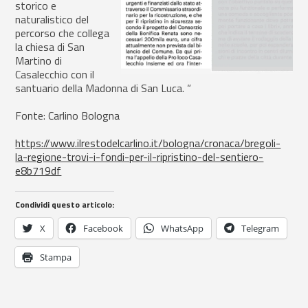
storico e
naturalistico del
percorso che collega
la chiesa di San
Martino di
Casalecchio con il
santuario della Madonna di San Luca. “
Fonte: Carlino Bologna
https://www.ilrestodelcarlino.it/bologna/cronaca/bregoli-
la-regione-trovi-i-fondi-per-il-ripristino-del-sentiero-
e8b719df
Condividi questo articolo:
X
Facebook
WhatsApp
Telegram
Stampa