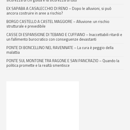
sicurezza di chi guida è la sicurezza di tutti
EX SAPABA A CASALECCHIO DI RENO – Dopo le alluvioni, si può
ancora costruire in aree a rischio?
BORGO CASTELLO A CASTEL MAGGIORE – Alluvione: un rischio
strutturale e prevedibile
CASSE DI ESPANSIONE DI TEBANO E CUFFIANO – Inaccettabili ritardi e
un fallimento burocratico con conseguenze devastanti
PONTE DI BONCELLINO NEL RAVENNATE – La cura è peggio della
malattia
PONTE SUL MONTONE TRA RAGONE E SAN PANCRAZIO – Quando la
politica promette e la realtà smentisce